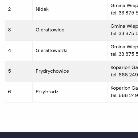
Gmina Wiep
2
Nidek
tel. 33 875 5
Gmina Wiep
3
Gierałtowice
tel. 33 875 5
Gmina Wiep
4
Gierałtowiczki
tel. 33 875 5
Koparion Gab
5
Frydrychowice
tel. 666 24
Koparion Gab
6
Przybradz
tel. 666 24