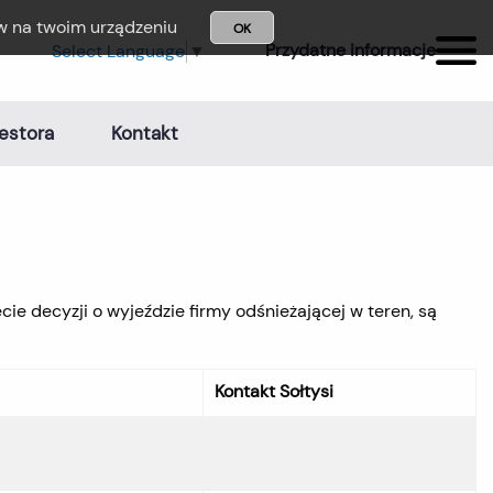
ów na twoim urządzeniu
OK
Przydatne informacje
Select Language
▼
estora
Kontakt
e decyzji o wyjeździe firmy odśnieżającej w teren, są
Kontakt Sołtysi