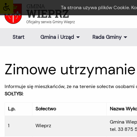
Ta strona używa plików Cookie. Ko
Start
Gmina i Urząd
Rada Gminy
Zimowe utrzymanie
Informuje się mieszkańców, że na terenie sołectw osobami 
SOŁTYSI
:
L.p.
Sołectwo
Nazwa Wyko
Gmina Wiep
1
Wieprz
tel. 33 875 5